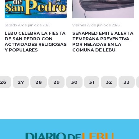
Sábado 28 de junio de 2025
Viernes 27 de junio de 2025
LEBU CELEBRA LA FIESTA
SENAPRED EMITE ALERTA
DE SAN PEDRO CON
TEMPRANA PREVENTIVA
ACTIVIDADES RELIGIOSAS
POR HELADAS EN LA
Y POPULARES
COMUNA DE LEBU
26
27
28
29
30
31
32
33