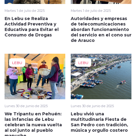
Martes 1 de julio de 2025
Martes 1 de julio de 2025
En Lebu se Realiza
Autoridades y empresas
Actividad Preventiva y
de telecomunicaciones
Educativa para Evitar el
abordan funcionamiento
Consumo de Drogas
del servicio en el cono sur
de Arauco
LEBU
LEBU
Lunes 30 de junio de 2025
Lunes 30 de junio de 2025
We Tripantu en Pehuén:
Lebu vivió una
las infancias de Lebu
multitudinaria Fiesta de
celebran la nueva vuelta
San Pedro con tradición,
al sol junto al pueblo
música y orgullo costero
mapuche