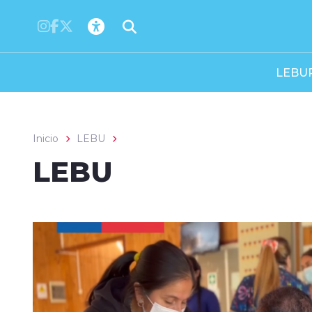
Click acá para ir directamente al contenido
LEBU
Inicio
LEBU
LEBU