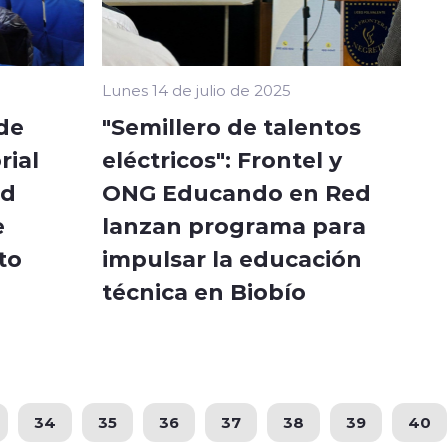
Lunes 14 de julio de 2025
de
"Semillero de talentos
rial
eléctricos": Frontel y
ud
ONG Educando en Red
e
lanzan programa para
to
impulsar la educación
técnica en Biobío
34
35
36
37
38
39
40