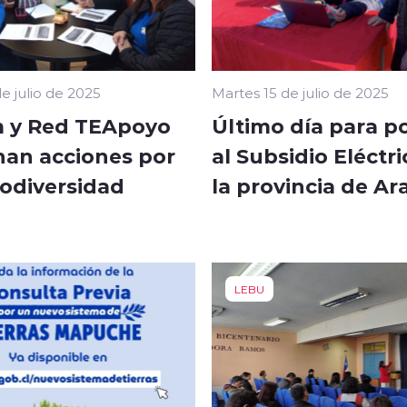
e julio de 2025
Martes 15 de julio de 2025
 y Red TEApoyo
Último día para p
nan acciones por
al Subsidio Eléctr
rodiversidad
la provincia de A
l
LEBU