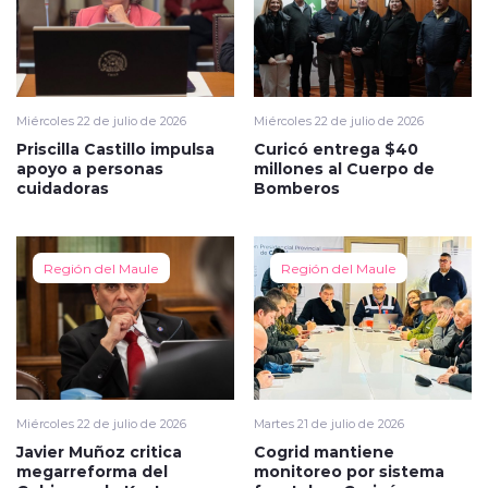
Miércoles 22 de julio de 2026
Miércoles 22 de julio de 2026
Priscilla Castillo impulsa
Curicó entrega $40
apoyo a personas
millones al Cuerpo de
cuidadoras
Bomberos
Región del Maule
Región del Maule
Miércoles 22 de julio de 2026
Martes 21 de julio de 2026
Javier Muñoz critica
Cogrid mantiene
megarreforma del
monitoreo por sistema