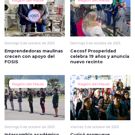
Domingo 5 de octubre de 2025
Domingo 5 de octubre de 2025
Emprendedoras maulinas
Cecosf Prosperidad
crecen con apoyo del
celebra 19 años y anuncia
FOSIS
nuevo recinto
Región del Maule
Región del Maule
Domingo 5 de octubre de 2025
Viernes 3 de octubre de 2025
Intercambio académico
Curicó promueve