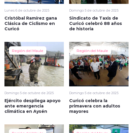
Lunes 6 de octubre de 2025
Domingo 5 de octubre de 2025
Cristóbal Ramírez gana
Sindicato de Taxis de
Clásica de Ciclismo en
Curicó celebró 88 años
Curicó
de historia
Región del Maule
Región del Maule
Domingo 5 de octubre de 2025
Domingo 5 de octubre de 2025
Ejército despliega apoyo
Curicó celebra la
ante emergencia
primavera con adultos
climática en Aysén
mayores
Región del Maule
Región del Maule