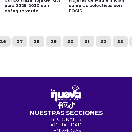
Curicó traza hoja de ruta
Mujeres de Maule inician
para 2025-2030 con
compras colectivas con
enfoque verde
FOSIS
26
27
28
29
30
31
32
33
NUESTRAS SECCIONES
REGIONALES
ACTUALIDAD
TENDENCIAS