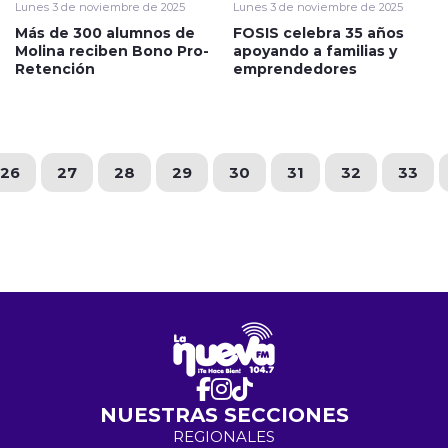
Lunes 3 de noviembre de 2025
Lunes 3 de noviembre de 2025
Más de 300 alumnos de
FOSIS celebra 35 años
Molina reciben Bono Pro-
apoyando a familias y
Retención
emprendedores
26
27
28
29
30
31
32
33
NUESTRAS SECCIONES
REGIONALES