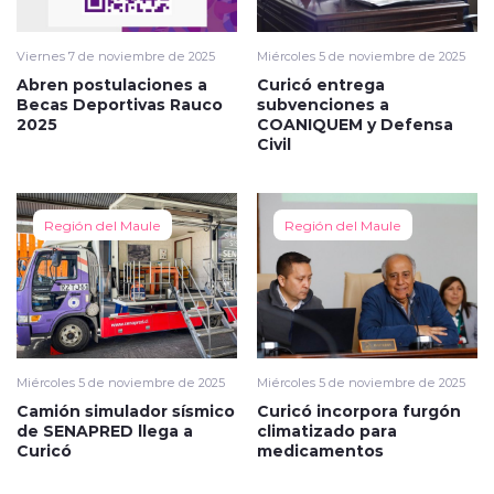
Viernes 7 de noviembre de 2025
Miércoles 5 de noviembre de 2025
Abren postulaciones a
Curicó entrega
Becas Deportivas Rauco
subvenciones a
2025
COANIQUEM y Defensa
Civil
Región del Maule
Región del Maule
Miércoles 5 de noviembre de 2025
Miércoles 5 de noviembre de 2025
Camión simulador sísmico
Curicó incorpora furgón
de SENAPRED llega a
climatizado para
Curicó
medicamentos