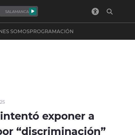
SALAMANCA
NES SOMOS
PROGRAMACIÓN
025
intentó exponer a
por “discriminación”