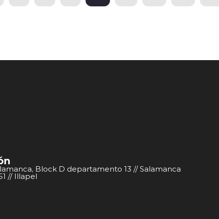
ón
alamanca, Block D departamento 13 // Salamanca
 // Illapel