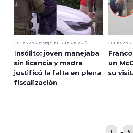
Lunes 29 de septiembre de 2025
Lunes 29 d
Insólito: joven manejaba
Franco 
sin licencia y madre
un McD
justificó la falta en plena
su visi
fiscalización
1
...
6