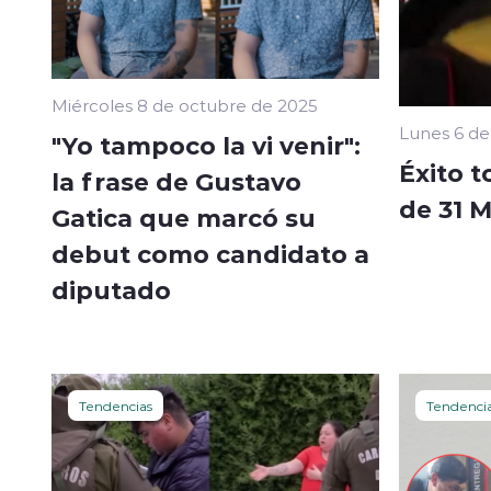
Miércoles 8 de octubre de 2025
Lunes 6 de
"Yo tampoco la vi venir":
Éxito t
la frase de Gustavo
de 31 
Gatica que marcó su
debut como candidato a
diputado
Tendencias
Tendenci