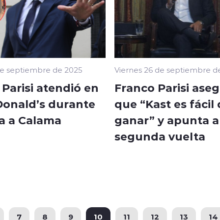
e septiembre de 2025
Viernes 26 de septiembre d
Parisi atendió en
Franco Parisi ase
onald’s durante
que “Kast es fácil
ta a Calama
ganar” y apunta a
segunda vuelta
7
8
9
10
11
12
13
14