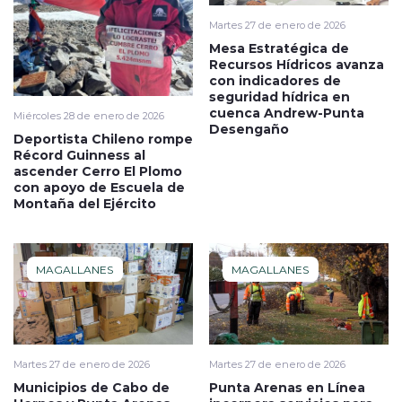
Martes 27 de enero de 2026
Mesa Estratégica de
Recursos Hídricos avanza
con indicadores de
seguridad hídrica en
cuenca Andrew-Punta
Miércoles 28 de enero de 2026
Desengaño
Deportista Chileno rompe
Récord Guinness al
ascender Cerro El Plomo
con apoyo de Escuela de
Montaña del Ejército
MAGALLANES
MAGALLANES
Martes 27 de enero de 2026
Martes 27 de enero de 2026
Municipios de Cabo de
Punta Arenas en Línea