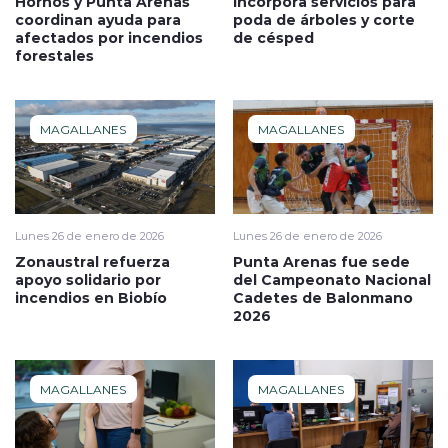
Hornos y Punta Arenas
incorpora servicios para
coordinan ayuda para
poda de árboles y corte
afectados por incendios
de césped
forestales
MAGALLANES
MAGALLANES
Lunes 26 de enero de 2026
Lunes 26 de enero de 2026
Zonaustral refuerza
Punta Arenas fue sede
apoyo solidario por
del Campeonato Nacional
incendios en Biobío
Cadetes de Balonmano
2026
MAGALLANES
MAGALLANES