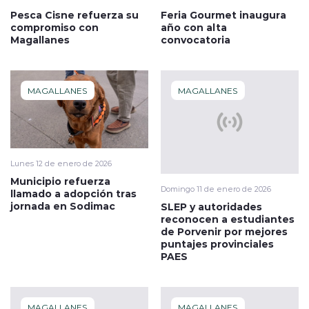
Pesca Cisne refuerza su
Feria Gourmet inaugura
compromiso con
año con alta
Magallanes
convocatoria
MAGALLANES
MAGALLANES
Lunes 12 de enero de 2026
Municipio refuerza
Domingo 11 de enero de 2026
llamado a adopción tras
jornada en Sodimac
SLEP y autoridades
reconocen a estudiantes
de Porvenir por mejores
puntajes provinciales
PAES
MAGALLANES
MAGALLANES