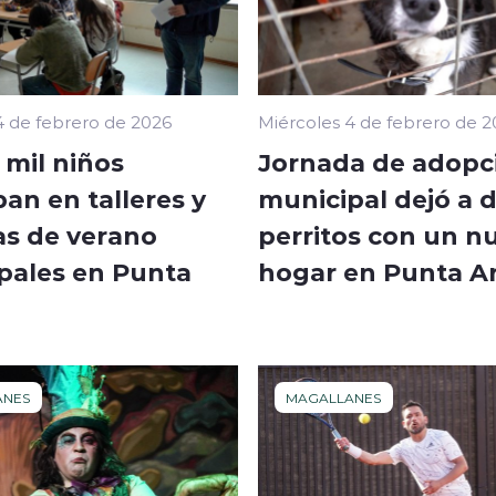
4 de febrero de 2026
Miércoles 4 de febrero de 
 mil niños
Jornada de adopc
pan en talleres y
municipal dejó a 
as de verano
perritos con un n
pales en Punta
hogar en Punta A
ANES
MAGALLANES