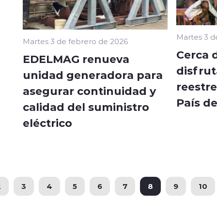
Martes 3 d
Martes 3 de febrero de 2026
Cerca 
EDELMAG renueva
disfrut
unidad generadora para
reestre
asegurar continuidad y
País de
calidad del suministro
eléctrico
2
3
4
5
6
7
8
9
10