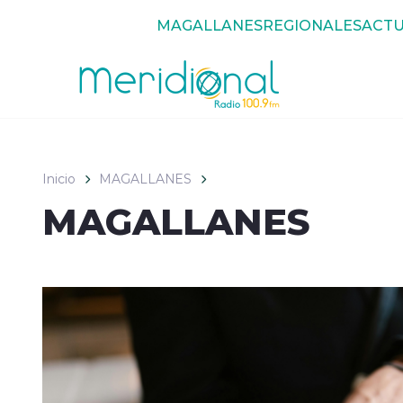
Click acá para ir directamente al contenido
MAGALLANES
REGIONALES
ACTU
Inicio
MAGALLANES
MAGALLANES