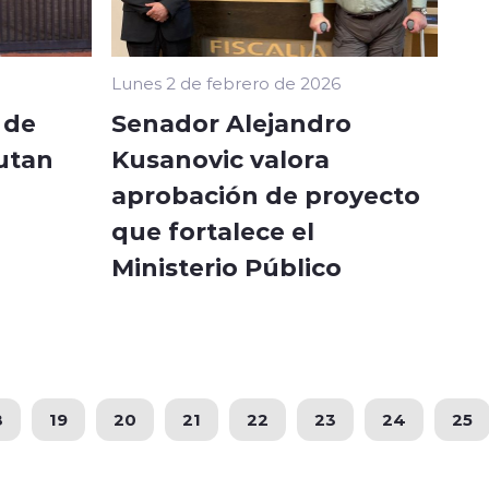
Lunes 2 de febrero de 2026
 de
Senador Alejandro
utan
Kusanovic valora
aprobación de proyecto
que fortalece el
Ministerio Público
8
19
20
21
22
23
24
25