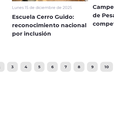
Campeo
Lunes 15 de diciembre de 2025
de Pes
Escuela Cerro Guido:
compet
reconocimiento nacional
por inclusión
2
3
4
5
6
7
8
9
10