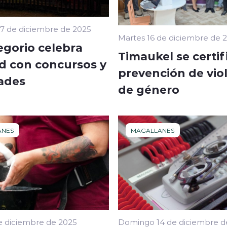
17 de diciembre de 2025
Martes 16 de diciembre de 
egorio celebra
Timaukel se certif
d con concursos y
prevención de vio
dades
de género
ANES
MAGALLANES
e diciembre de 2025
Domingo 14 de diciembre d