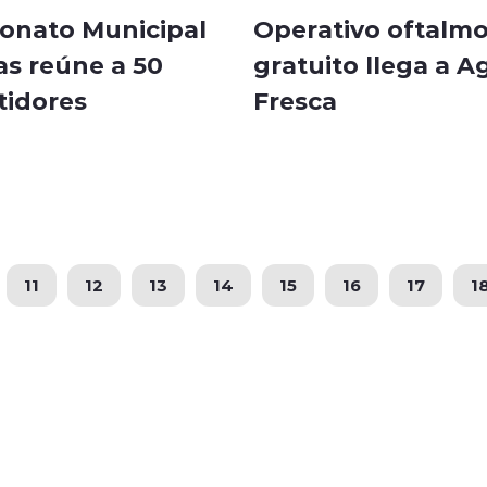
nato Municipal
Operativo oftalmo
as reúne a 50
gratuito llega a A
idores
Fresca
11
12
13
14
15
16
17
1