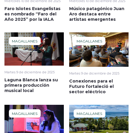
Miércoles 10 de diciembre de 2025
Miércoles 10 de diciembre de 2025
Faro Islotes Evangelistas
Músico patagónico Juan
es nombrado “Faro del
Aro destaca entre
Año 2025” por la IALA
artistas emergentes
MAGALLANES
MAGALLANES
Martes 9 de diciembre de 2025
Martes 9 de diciembre de 2025
Laguna Blanca lanza su
Conexiones para el
primera producción
Futuro fortaleció el
musical local
sector eléctrico
MAGALLANES
MAGALLANES