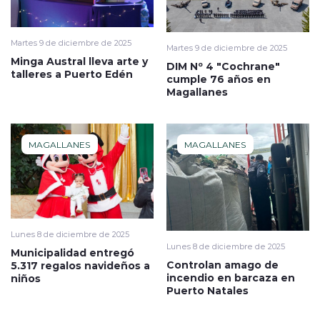
Martes 9 de diciembre de 2025
Martes 9 de diciembre de 2025
Minga Austral lleva arte y
DIM Nº 4 "Cochrane"
talleres a Puerto Edén
cumple 76 años en
Magallanes
MAGALLANES
MAGALLANES
Lunes 8 de diciembre de 2025
Lunes 8 de diciembre de 2025
Municipalidad entregó
Controlan amago de
5.317 regalos navideños a
incendio en barcaza en
niños
Puerto Natales