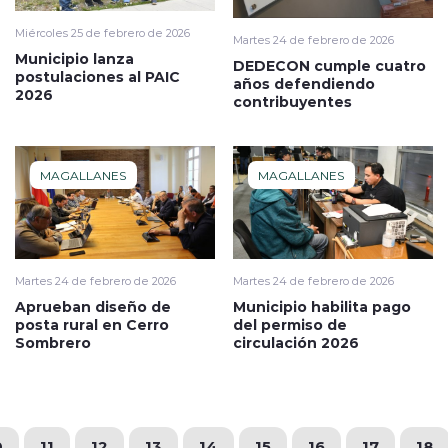
Miércoles 25 de febrero de 2026
Martes 24 de febrero de 2026
Municipio lanza
DEDECON cumple cuatro
postulaciones al PAIC
años defendiendo
2026
contribuyentes
MAGALLANES
MAGALLANES
Martes 24 de febrero de 2026
Martes 24 de febrero de 2026
Aprueban diseño de
Municipio habilita pago
posta rural en Cerro
del permiso de
Sombrero
circulación 2026
0
11
12
13
14
15
16
17
18