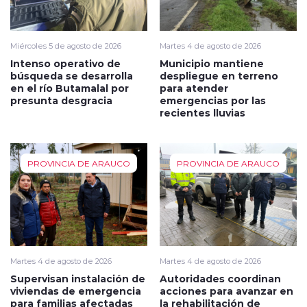
Miércoles 5 de agosto de 2026
Martes 4 de agosto de 2026
Intenso operativo de
Municipio mantiene
búsqueda se desarrolla
despliegue en terreno
en el río Butamalal por
para atender
presunta desgracia
emergencias por las
recientes lluvias
PROVINCIA DE ARAUCO
PROVINCIA DE ARAUCO
Martes 4 de agosto de 2026
Martes 4 de agosto de 2026
Supervisan instalación de
Autoridades coordinan
viviendas de emergencia
acciones para avanzar en
para familias afectadas
la rehabilitación de