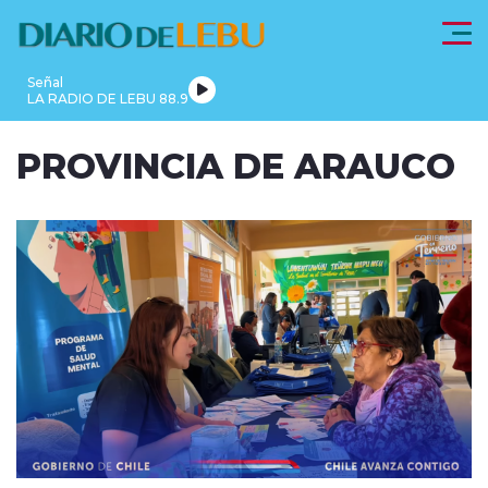
Click acá para ir directamente al contenido
Señal
LA RADIO DE LEBU 88.9
PROVINCIA
PROVINCIA DE ARAUCO
LEBU
DE
REGIONALES
FRONTEL
ACTUALIDAD
ARAUCO
modo claro