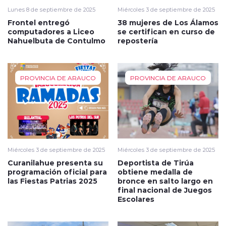
Lunes 8 de septiembre de 2025
Miércoles 3 de septiembre de 2025
Frontel entregó
38 mujeres de Los Álamos
computadores a Liceo
se certifican en curso de
Nahuelbuta de Contulmo
repostería
PROVINCIA DE ARAUCO
PROVINCIA DE ARAUCO
Miércoles 3 de septiembre de 2025
Miércoles 3 de septiembre de 2025
Curanilahue presenta su
Deportista de Tirúa
programación oficial para
obtiene medalla de
las Fiestas Patrias 2025
bronce en salto largo en
final nacional de Juegos
Escolares