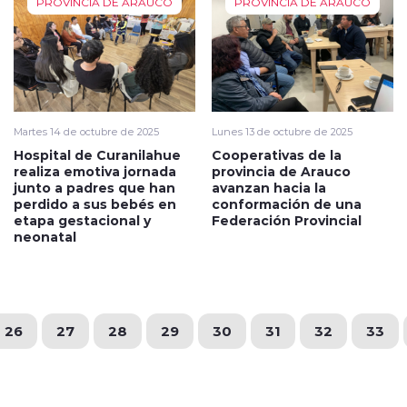
PROVINCIA DE ARAUCO
PROVINCIA DE ARAUCO
Martes 14 de octubre de 2025
Lunes 13 de octubre de 2025
Hospital de Curanilahue
Cooperativas de la
realiza emotiva jornada
provincia de Arauco
junto a padres que han
avanzan hacia la
perdido a sus bebés en
conformación de una
etapa gestacional y
Federación Provincial
neonatal
26
27
28
29
30
31
32
33