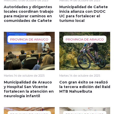
Miércoles 15 de octubre de 2025
Martes 14 de octubre de 2025
Autoridades y dirigentes
Municipalidad de Cañete
locales coordinan trabajo
inicia alianza con DUOC
para mejorar caminos en
UC para fortalecer el
comunidades de Cañete
turismo local
PROVINCIA DE ARAUCO
PROVINCIA DE ARAUCO
Martes 14 de octubre de 2025
Martes 14 de octubre de 2025
Municipalidad de Arauco
Con gran éxito se realizó
y Hospital San Vicente
la tercera edición del Raid
fortalecen la atención en
MTB Nahuelbuta
neurología infantil