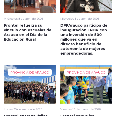
Miércoles 8 de abril de 2026
Miércoles 1 de abril de 2026
Frontel refuerza su
DPPArauco participa de
vínculo con escuelas de
inauguración FNDR con
Arauco en el Día de la
una inversión de 500
Educación Rural
millones que va en
directo beneficio de
autonomía de mujeres
emprendedoras.
PROVINCIA DE ARAUCO
PROVINCIA DE ARAUCO
Lunes 30 de marzo de 2026
Viernes 13 de marzo de 2026
Frontel entrega útiles
Frontel apoya las