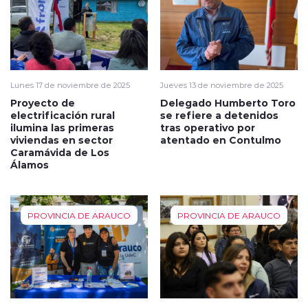
Lunes 17 de noviembre de 2025
Jueves 13 de noviembre de 2025
Proyecto de
Delegado Humberto Toro
electrificación rural
se refiere a detenidos
ilumina las primeras
tras operativo por
viviendas en sector
atentado en Contulmo
Caramávida de Los
Álamos
PROVINCIA DE ARAUCO
PROVINCIA DE ARAUCO