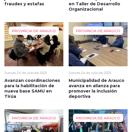
fraudes y estafas
en Taller de Desarrollo
Organizacional
PROVINCIA DE ARAUCO
PROVINCIA DE ARAUCO
Jueves 24 de julio de 2025
Jueves 24 de julio de 2025
Avanzan coordinaciones
Municipalidad de Arauco
para la habilitación de
avanza en alianza para
nueva base SAMU en
promover la inclusión
Tirúa
deportiva
PROVINCIA DE ARAUCO
PROVINCIA DE ARAUCO