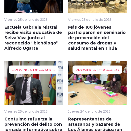
Viernes 25 de julio de 2025
Viernes 25 de julio de 2025
Escuela Gabriela Mistral
Más de 100 jóvenes
recibe visita educativa de
participaron en seminario
Selva Viva junto al
de prevención del
reconocido “bichólogo”
consumo de drogas y
Alfredo Ugarte
salud mental en Tirúa
PROVINCIA DE ARAUCO
PROVINCIA DE ARAUCO
Viernes 25 de julio de 2025
Jueves 24 de julio de 2025
Contulmo refuerza la
Representantes de
prevención del delito con
artesanos y bazares de
jornada informativa sobre
Los Álamos participaron