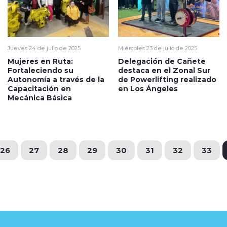
Jueves 24 de julio de 2025
Miércoles 23 de julio de 2025
Mujeres en Ruta:
Delegación de Cañete
Fortaleciendo su
destaca en el Zonal Sur
Autonomía a través de la
de Powerlifting realizado
Capacitación en
en Los Ángeles
Mecánica Básica
26
27
28
29
30
31
32
33