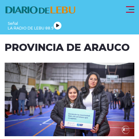
Click acá para ir directamente al contenido
Señal
LA RADIO DE LEBU 88.9
PROVINCIA
PROVINCIA DE ARAUCO
LEBU
DE
REGIONALES
FRONTEL
ACTUALIDAD
ARAUCO
modo claro