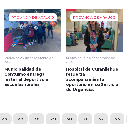
PROVINCIA DE ARAUCO
PROVINCIA DE ARAUCO
Miércoles 24 de septiembre de
Miércoles 24 de septiembre de
2025
2025
Municipalidad de
Hospital de Curanilahue
Contulmo entrega
refuerza
material deportivo a
acompañamiento
escuelas rurales
oportuno en su Servicio
de Urgencias
26
27
28
29
30
31
32
33