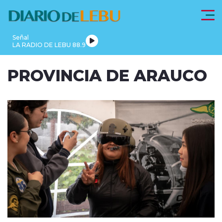
Click acá para ir directamente al contenido
Señal
LA RADIO DE LEBU 88.9
PROVINCIA
PROVINCIA DE ARAUCO
LEBU
DE
REGIONALES
FRONTEL
ACTUALIDAD
ARAUCO
modo claro