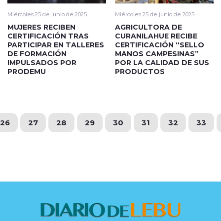
Miércoles 25 de junio de 2025
Miércoles 25 de junio de 2025
MUJERES RECIBEN
AGRICULTORA DE
CERTIFICACIÓN TRAS
CURANILAHUE RECIBE
PARTICIPAR EN TALLERES
CERTIFICACIÓN “SELLO
DE FORMACIÓN
MANOS CAMPESINAS”
IMPULSADOS POR
POR LA CALIDAD DE SUS
PRODEMU
PRODUCTOS
26
27
28
29
30
31
32
33