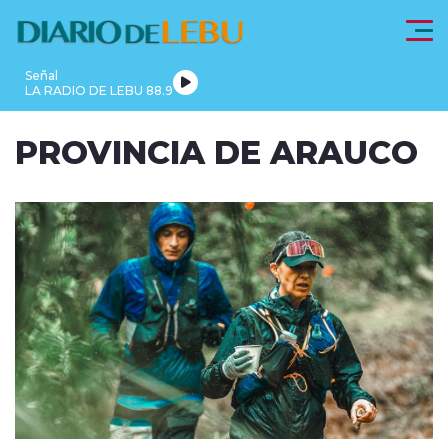
Click acá para ir directamente al contenido
Señal
LA RADIO DE LEBU 88.9
PROVINCIA
PROVINCIA DE ARAUCO
LEBU
DE
REGIONALES
FRONTEL
ACTUALIDAD
ARAUCO
modo claro