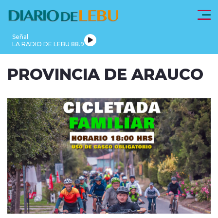
Click acá para ir directamente al contenido
Señal
LA RADIO DE LEBU 88.9
PROVINCIA
PROVINCIA DE ARAUCO
LEBU
DE
REGIONALES
FRONTEL
ACTUALIDAD
ARAUCO
modo claro