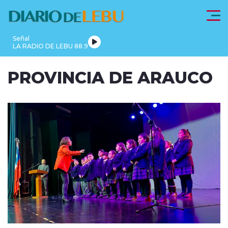
Click acá para ir directamente al contenido
Señal
LA RADIO DE LEBU 88.9
PROVINCIA
PROVINCIA DE ARAUCO
LEBU
DE
REGIONALES
FRONTEL
ACTUALIDAD
ARAUCO
modo claro