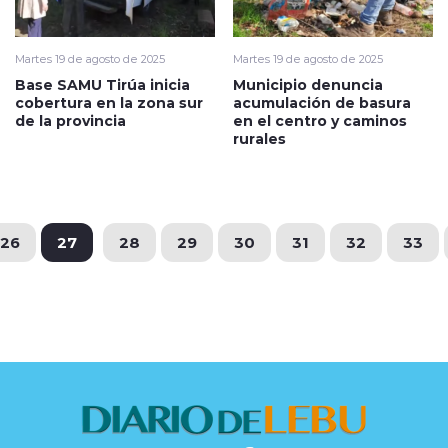
Martes 19 de agosto de 2025
Martes 19 de agosto de 2025
Base SAMU Tirúa inicia
Municipio denuncia
cobertura en la zona sur
acumulación de basura
de la provincia
en el centro y caminos
rurales
26
27
28
29
30
31
32
33