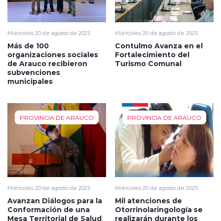
Miércoles 20 de agosto de 2025
Miércoles 20 de agosto de 2025
Más de 100
Contulmo Avanza en el
organizaciones sociales
Fortalecimiento del
de Arauco recibieron
Turismo Comunal
subvenciones
municipales
PROVINCIA DE ARAUCO
PROVINCIA DE ARAUCO
Miércoles 20 de agosto de 2025
Miércoles 20 de agosto de 2025
Avanzan Diálogos para la
Mil atenciones de
Conformación de una
Otorrinolaringología se
Mesa Territorial de Salud
realizarán durante los