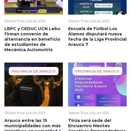
Sábado 19 de julio de 2025
Sábado 19 de julio de 2025
LBPC y CEDUC UCN Lebu
Escuela de Fútbol Los
firman convenio de
Álamos disputará nueva
alternancia en beneficio
fecha de la Liga Provincial
de estudiantes de
Arauco 7
Mecánica Automotriz
PROVINCIA DE ARAUCO
PROVINCIA DE ARAUCO
Sábado 19 de julio de 2025
Sábado 19 de julio de 2025
Arauco entre las 15
Tirúa será sede del
municipalidades con más
Encuentro Mentes
iniciativas en seguridad a
Creativas Emprendedoras