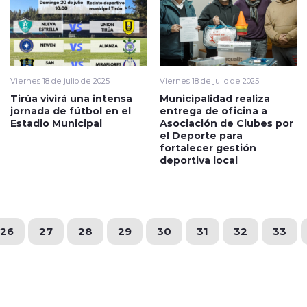
Viernes 18 de julio de 2025
Viernes 18 de julio de 2025
Tirúa vivirá una intensa
Municipalidad realiza
jornada de fútbol en el
entrega de oficina a
Estadio Municipal
Asociación de Clubes por
el Deporte para
fortalecer gestión
deportiva local
26
27
28
29
30
31
32
33