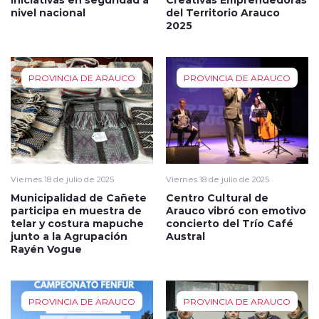
nivel nacional
del Territorio Arauco
2025
PROVINCIA DE ARAUCO
PROVINCIA DE ARAUCO
Viernes 18 de julio de 2025
Viernes 18 de julio de 2025
Municipalidad de Cañete
Centro Cultural de
participa en muestra de
Arauco vibró con emotivo
telar y costura mapuche
concierto del Trío Café
junto a la Agrupación
Austral
Rayén Vogue
PROVINCIA DE ARAUCO
PROVINCIA DE ARAUCO